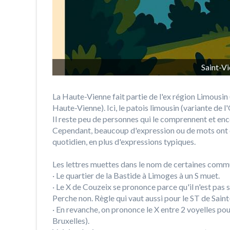
Saint-Vi
La Haute-Vienne fait partie de l'ex région Limousin
Haute-Vienne). Ici, le patois limousin (variante de l
Il reste peu de personnes qui le comprennent et enc
Cependant, beaucoup d'expression ou de mots ont é
quotidien, en plus d'expressions typiques.
Les lettres muettes dans le nom de certaines commu
· Le quartier de la Bastide à Limoges à un S muet.
· Le X de Couzeix se prononce parce qu'il n'est pas s
Perche non. Règle qui vaut aussi pour le ST de Sain
· En revanche, on prononce le X entre 2 voyelles pou
Bruxelles).