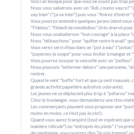
Voici un lexique pour que vous ne soyez pas trop p
Nous vous saluerons avec un "Adi, coumo vayco?" 
vay bien" ("ça va bien") puis vous "finirez d'entrer"
Vous pourrez entendre quelques jurons (dont nous vo
"Fidelou", "Fédedi de nondédiou" (très énervé pour c
Nous vous souhaiterons "bon courage" à la place "d
Nous "débauchons" pour "quitter notre travail" quan
Vous serez servi d'eau dans un "pot à eau" ("potao"
"payerons la soupe" pour vous inviter à manger et "
Vous pourrez essuyer la vaisselle avec un "peillou".
Nous pouvons "enfermer dehors" une personne, "alle
rentrer.
Quand le vent "buffe" fort et que ça sent mauvais, c'
grande activité papetière autrefois odorante).
Les jeunes ne se déplacent plus trop à "pétarou" ma
Chez le boulanger, vous demanderez une chocolatine
Les commerçants peuvent vous proposer une "poche"
moins en moins, ce n'est pas écolo!).
Quand vous aurez transpiré (tout en espérant que 
manière ridicule") ou "entropés les pieds" ("se pren
de randonnée, vous pourrez dire "je suis trempe" ou 