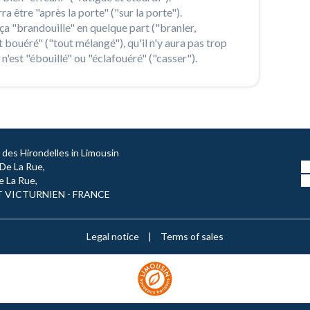
ra être "après la porte" ("sur la porte").
ça "brandouille" en quelque part ("branler,
bouéré" ("tout mélangé"), qu'il n'y aura pas trop
 n'est "ébouillé" ou "éclafouéré" ("casser").
des Hirondelles in Limousin
 De La Rue,
e La Rue,
T VICTURNIEN - FRANCE
Legal notice
|
Terms of sales