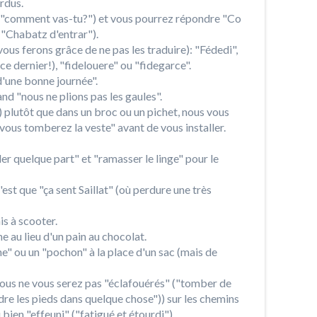
erdus.
("comment vas-tu?") et vous pourrez répondre "Co
 ("Chabatz d'entrar").
us ferons grâce de ne pas les traduire): "Fédedi",
e dernier!), "fidelouere" ou "fidegarce".
'une bonne journée".
d "nous ne plions pas les gaules".
) plutôt que dans un broc ou un pichet, nous vous
vous tomberez la veste" avant de vous installer.
r quelque part" et "ramasser le linge" pour le
est que "ça sent Saillat" (où perdure une très
is à scooter.
 au lieu d'un pain au chocolat.
 ou un "pochon" à la place d'un sac (mais de
vous ne vous serez pas "éclafouérés" ("tomber de
dre les pieds dans quelque chose")) sur les chemins
bien "effeuni" ("fatigué et étourdi").