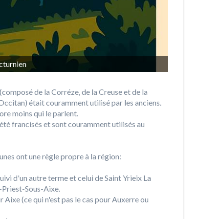
cturnien
 (composé de la Corréze, de la Creuse et de la
'Occitan) était couramment utilisé par les anciens.
ore moins qui le parlent.
té francisés et sont couramment utilisés au
nes ont une règle propre à la région:
uivi d'un autre terme et celui de Saint Yrieix La
t-Priest-Sous-Aixe.
r Aixe (ce qui n'est pas le cas pour Auxerre ou