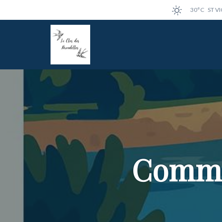
30°C
ST V
Comme