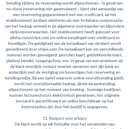
betaling tijdens de reservering wordt afgeschreven
. In geval van
no-show
(reservering niet geannuleerd – klant niet aanwezig) van
een reservering gegarandeerd met een creditcard,
zal het
etablissement de klant debiteren als een forfaitaire compensatie
,
van het bedrag vermeld in de algemene voorwaarden en bijzondere
verkoopvoorwaarden. Het etablissement heeft gekozen voor
elloha.com/stripe.com om online betalingen met creditcard te
beveiligen. De geldigheid van de betaalkaart van de klant wordt
geverifieerd door stripe.com. De betaalkaart kan om verschillende
redenen worden geweigerd: gestolen kaart, geblokkeerde kaart,
plafond bereikt, toegangsfout, enz. In geval van een probleem zal
de klant enerzijds contact moeten opnemen met zijn bank en
anderzijds met de vestiging om bevestigen hun reservering en
betalingswijze.
Bij een tarief waarvoor online vooruitbetaling geldt,
wordt het vooruitbetaalde bedrag, zijnde de aanbetaling,
afgeschreven op het moment van boeking
. Sommige bedrijven
kunnen facturen/nota's elektronisch genereren; het originele
bestand is gecertificeerd en online beschikbaar op het
internetadres dat door het bedrijf is opgegeven.
11. Respect voor privacy
De klant wordt op elk formulier voor het verzamelen van