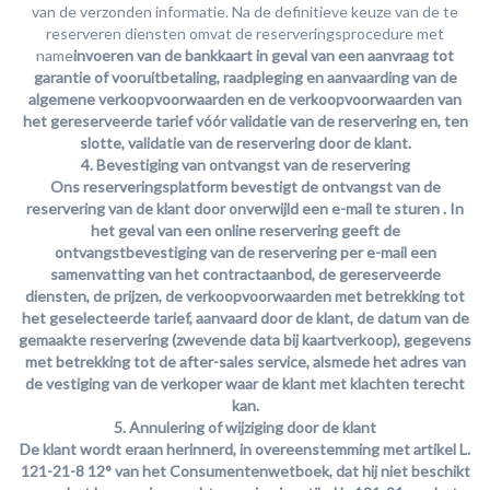
van de verzonden informatie. Na de definitieve keuze van de te
reserveren diensten omvat de reserveringsprocedure met
name
invoeren van de bankkaart in geval van een aanvraag tot
garantie of vooruitbetaling, raadpleging en aanvaarding van de
algemene verkoopvoorwaarden en de verkoopvoorwaarden van
het gereserveerde tarief vóór validatie van de reservering en, ten
slotte, validatie van de reservering door de klant.
4. Bevestiging van ontvangst van de reservering
Ons reserveringsplatform
bevestigt de ontvangst van de
reservering van de klant door onverwijld een e-mail te sturen
. In
het geval van een online reservering geeft de
ontvangstbevestiging van de reservering per e-mail een
samenvatting van het contractaanbod, de gereserveerde
diensten, de prijzen, de verkoopvoorwaarden met betrekking tot
het geselecteerde tarief, aanvaard door de klant, de datum van de
gemaakte reservering (zwevende data bij kaartverkoop), gegevens
met betrekking tot de after-sales service, alsmede het adres van
de vestiging van de verkoper waar de klant met klachten terecht
kan.
5. Annulering of wijziging door de klant
De klant wordt eraan herinnerd, in overeenstemming met artikel L.
121-21-8 12° van het Consumentenwetboek, dat hij niet beschikt