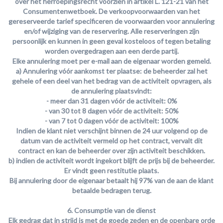
over het herroepingsrecht voorzien in artikel L. 121-21 van het
Consumentenwetboek. De verkoopvoorwaarden van het
gereserveerde tarief specificeren de voorwaarden voor annulering
en/of wijziging van de reservering. Alle reserveringen zijn
persoonlijk en kunnen in geen geval kosteloos of tegen betaling
worden overgedragen aan een derde partij.
Elke annulering moet per e-mail aan de eigenaar worden gemeld.
a) Annulering vóór aankomst ter plaatse: de beheerder zal het
gehele of een deel van het bedrag van de activiteit opvragen, als
de annulering plaatsvindt:
- meer dan 31 dagen vóór de activiteit: 0%
- van 30 tot 8 dagen vóór de activiteit: 50%
- van 7 tot 0 dagen vóór de activiteit: 100%
Indien de klant niet verschijnt binnen de 24 uur volgend op de
datum van de activiteit vermeld op het contract, vervalt dit
contract en kan de beheerder over zijn activiteit beschikken.
b) indien de activiteit wordt ingekort blijft de prijs bij de beheerder.
Er vindt geen restitutie plaats.
Bij annulering door de eigenaar betaalt hij 97% van de aan de klant
betaalde bedragen terug.
6. Consumptie van de dienst
Elk gedrag dat in strijd is met de goede zeden en de openbare orde