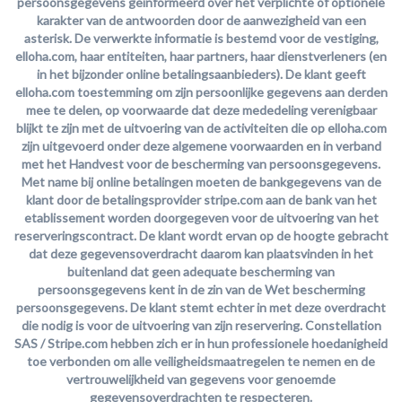
persoonsgegevens geïnformeerd over het verplichte of optionele
karakter van de antwoorden door de aanwezigheid van een
asterisk. De verwerkte informatie is bestemd voor de vestiging,
elloha.com, haar entiteiten, haar partners, haar dienstverleners (en
in het bijzonder online betalingsaanbieders). De klant geeft
elloha.com toestemming om zijn persoonlijke gegevens aan derden
mee te delen, op voorwaarde dat deze mededeling verenigbaar
blijkt te zijn met de uitvoering van de activiteiten die op elloha.com
zijn uitgevoerd onder deze algemene voorwaarden en in verband
met het Handvest voor de bescherming van persoonsgegevens.
Met name bij online betalingen moeten de bankgegevens van de
klant door de betalingsprovider stripe.com aan de bank van het
etablissement worden doorgegeven voor de uitvoering van het
reserveringscontract. De klant wordt ervan op de hoogte gebracht
dat deze gegevensoverdracht daarom kan plaatsvinden in het
buitenland dat geen adequate bescherming van
persoonsgegevens kent in de zin van de Wet bescherming
persoonsgegevens. De klant stemt echter in met deze overdracht
die nodig is voor de uitvoering van zijn reservering. Constellation
SAS / Stripe.com hebben zich er in hun professionele hoedanigheid
toe verbonden om alle veiligheidsmaatregelen te nemen en de
vertrouwelijkheid van gegevens voor genoemde
gegevensoverdrachten te respecteren.