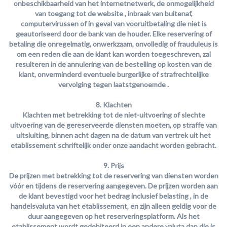
onbeschikbaarheid van het internetnetwerk, de onmogelijkheid
van toegang tot de website , inbraak van buitenaf,
computervirussen of in geval van vooruitbetaling die niet is
geautoriseerd door de bank van de houder.
Elke reservering of
betaling die onregelmatig, onwerkzaam, onvolledig of frauduleus is
om een reden die aan de klant kan worden toegeschreven, zal
resulteren in de annulering van de bestelling op kosten van de
klant, onverminderd eventuele burgerlijke of strafrechtelijke
vervolging tegen laatstgenoemde
.
8. Klachten
Klachten met betrekking tot de niet-uitvoering of slechte
uitvoering van de gereserveerde diensten moeten, op straffe van
uitsluiting, binnen acht dagen na de datum van vertrek uit het
etablissement schriftelijk onder onze aandacht worden gebracht.
9. Prijs
De prijzen met betrekking tot de reservering van diensten worden
vóór en tijdens de reservering aangegeven.
De prijzen worden aan
de klant bevestigd voor het bedrag inclusief belasting
, in de
handelsvaluta van het etablissement, en zijn alleen geldig voor de
duur aangegeven op het reserveringsplatform. Als het
etablissement wordt gedebiteerd in een andere valuta dan die is