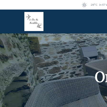
28°C
in ST
O
"