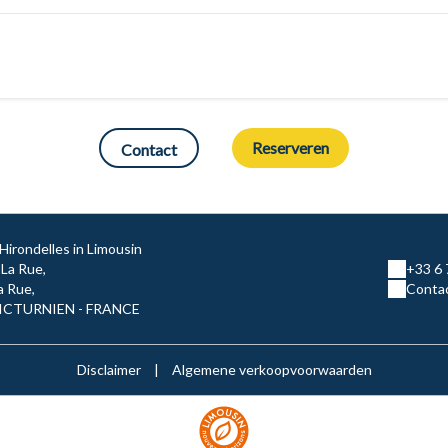
Reserveren
Contact
Hirondelles in Limousin
 La Rue,
+33 6 
a Rue,
Contac
VICTURNIEN - FRANCE
Disclaimer
|
Algemene verkoopvoorwaarden