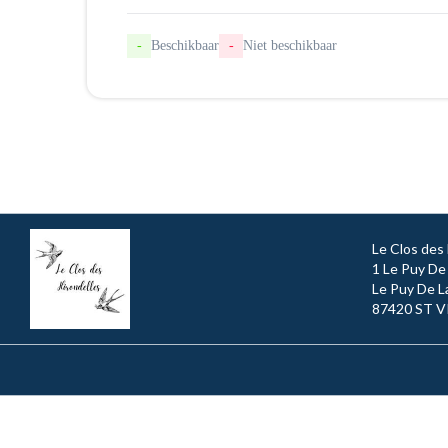
-
Beschikbaar
-
Niet beschikbaar
Le Clos des 
1 Le Puy De
Le Puy De L
87420 ST 