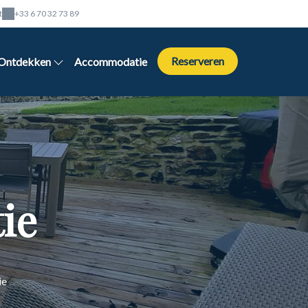
t
+33 6 70 32 73 89
Reserveren
Ontdekken
Accommodatie
ie
ie