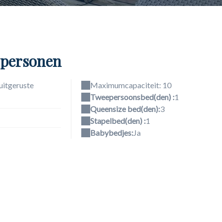
0 personen
uitgeruste
Maximumcapaciteit: 10
Tweepersoonsbed(den) :
1
Queensize bed(den):
3
Stapelbed(den) :
1
Babybedjes:
Ja