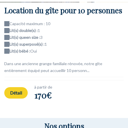
Location du gîte pour 10 personnes
Capacité maximum : 10
Lit(s) double(s) :
1
Lit(s) queen size :
3
Lit(s) superposé(s) :
1
Lit(s) bébé :
Oui
Dans une ancienne grange familiale rénovée, notre gîte
entièrement équipé peut accueillir 10 personn...
à partir de
170€
Détail
Nos options