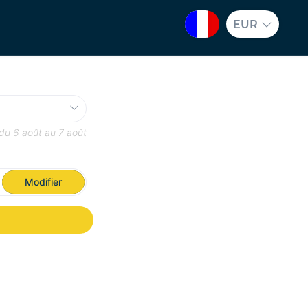
EUR
 du
6 août
au
7 août
Modifier