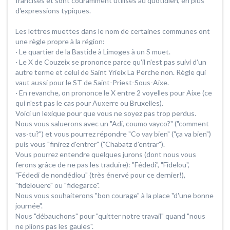
francisés et sont couramment utilisés au quotidien, en plus
d'expressions typiques.
Les lettres muettes dans le nom de certaines communes ont
une règle propre à la région:
· Le quartier de la Bastide à Limoges à un S muet.
· Le X de Couzeix se prononce parce qu'il n'est pas suivi d'un
autre terme et celui de Saint Yrieix La Perche non. Règle qui
vaut aussi pour le ST de Saint-Priest-Sous-Aixe.
· En revanche, on prononce le X entre 2 voyelles pour Aixe (ce
qui n'est pas le cas pour Auxerre ou Bruxelles).
Voici un lexique pour que vous ne soyez pas trop perdus.
Nous vous saluerons avec un "Adi, coumo vayco?" ("comment
vas-tu?") et vous pourrez répondre "Co vay bien" ("ça va bien")
puis vous "finirez d'entrer" ("Chabatz d'entrar").
Vous pourrez entendre quelques jurons (dont nous vous
ferons grâce de ne pas les traduire): "Fédedi", "Fidelou",
"Fédedi de nondédiou" (très énervé pour ce dernier!),
"fidelouere" ou "fidegarce".
Nous vous souhaiterons "bon courage" à la place "d'une bonne
journée".
Nous "débauchons" pour "quitter notre travail" quand "nous
ne plions pas les gaules".