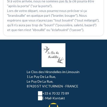
Si à votre arrivée, nous ne sommes pas là, la clé pourra être
"après la porte" ("sur la porte").
Lors de votre départ, vous pourrez nous préciser si ça
"brandouille" en quelque part ("branler, bouger"). Nous
espérons que vous n'aurez pas "tout bouéré" ("tout mélangé"),
qu'il n'y aura pas trop de "bourri" ("poussière, saleté, bazard")
et que rien n'est "ébouillé" ou "éclafouéré" ("casser").
Le Clos des Hirondelles im Limousin
1 Le Puy De La Rue,
Le Puy De La Rue,
87420 ST VICTURNIEN - FRANCE
+33 6 70 32 73 89
E-Mail-Kontakt