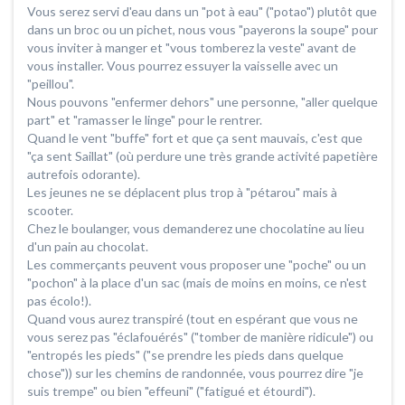
Vous serez servi d'eau dans un "pot à eau" ("potao") plutôt que
dans un broc ou un pichet, nous vous "payerons la soupe" pour
vous inviter à manger et "vous tomberez la veste" avant de
vous installer. Vous pourrez essuyer la vaisselle avec un
"peillou".
Nous pouvons "enfermer dehors" une personne, "aller quelque
part" et "ramasser le linge" pour le rentrer.
Quand le vent "buffe" fort et que ça sent mauvais, c'est que
"ça sent Saillat" (où perdure une très grande activité papetière
autrefois odorante).
Les jeunes ne se déplacent plus trop à "pétarou" mais à
scooter.
Chez le boulanger, vous demanderez une chocolatine au lieu
d'un pain au chocolat.
Les commerçants peuvent vous proposer une "poche" ou un
"pochon" à la place d'un sac (mais de moins en moins, ce n'est
pas écolo!).
Quand vous aurez transpiré (tout en espérant que vous ne
vous serez pas "éclafouérés" ("tomber de manière ridicule") ou
"entropés les pieds" ("se prendre les pieds dans quelque
chose")) sur les chemins de randonnée, vous pourrez dire "je
suis trempe" ou bien "effeuni" ("fatigué et étourdi").